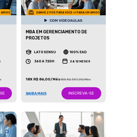
M AMIGO
GANHE 2 POS PARA VOCE +1 PARA UM AMIGO
COM VIDEOAULAS
MBA EM GERENCIAMENTO DE
PROJETOS
LATO SENSU
100% EAD
360 A 720H
S
2 A 12 MESES
18X R$ 86,00/Mês
s
18X R$ 387,00/Mês
-SE
INSCREVA-SE
SAIBA MAIS