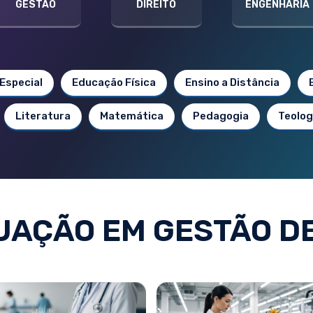
GESTÃO
DIREITO
ENGENHARIA
Especial
Educação Física
Ensino a Distância
Literatura
Matemática
Pedagogia
Teolog
AÇÃO EM GESTÃO D