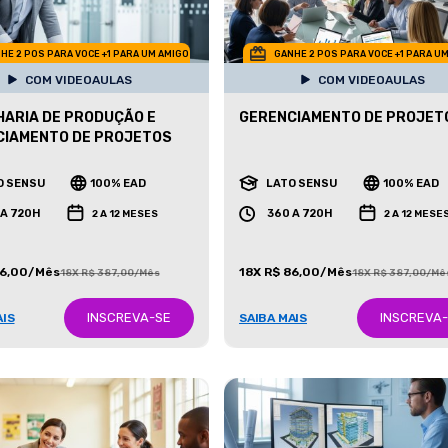
HE 2 POS PARA VOCE +1 PARA UM AMIGO
GANHE 2 POS PARA VOCE +1 PARA U
COM VIDEOAULAS
COM VIDEOAULAS
ARIA DE PRODUÇÃO E
GERENCIAMENTO DE PROJET
CIAMENTO DE PROJETOS
O SENSU
100% EAD
LATO SENSU
100% EAD
 A 720H
360 A 720H
2 A 12 MESES
2 A 12 MESE
86,00/Mês
18X R$ 86,00/Mês
18X R$ 387,00/Mês
18X R$ 387,00/Mê
INSCREVA-SE
INSCREVA
AIS
SAIBA MAIS