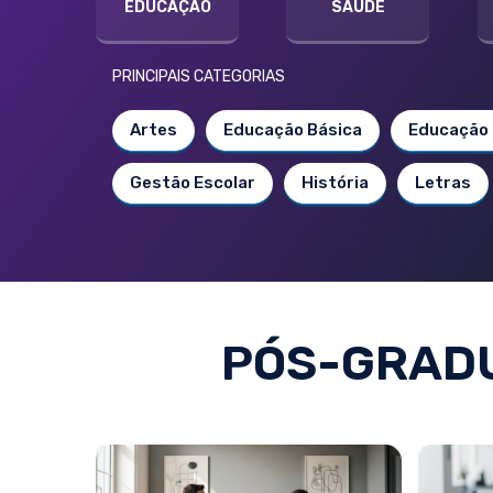
EDUCAÇÃO
SAÚDE
PRINCIPAIS CATEGORIAS
Artes
Educação Básica
Educação 
Gestão Escolar
História
Letras
PÓS-GRADU