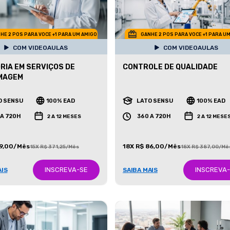
HE 2 POS PARA VOCE +1 PARA UM AMIGO
GANHE 2 POS PARA VOCE +1 PARA U
COM VIDEOAULAS
COM VIDEOAULAS
RIA EM SERVIÇOS DE
CONTROLE DE QUALIDADE
MAGEM
O SENSU
100% EAD
LATO SENSU
100% EAD
 A 720H
360 A 720H
2 A 12 MESES
2 A 12 MESE
99,00/Mês
18X R$ 86,00/Mês
15X R$ 371,25/Mês
18X R$ 387,00/Mê
INSCREVA-SE
INSCREVA
AIS
SAIBA MAIS