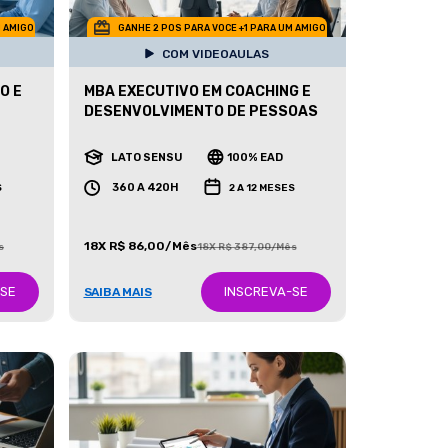
M AMIGO
GANHE 2 POS PARA VOCE +1 PARA UM AMIGO
COM VIDEOAULAS
O E
MBA EXECUTIVO EM COACHING E
DESENVOLVIMENTO DE PESSOAS
LATO SENSU
100% EAD
360 A 420H
S
2 A 12 MESES
18X R$ 86,00/Mês
s
18X R$ 387,00/Mês
-SE
INSCREVA-SE
SAIBA MAIS