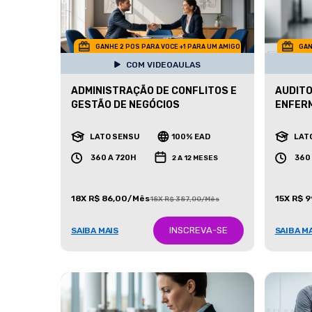
GANHE 2 POS PARA VOCE +1 PARA UM AMIGO
GAN
COM VIDEOAULAS
ADMINISTRAÇÃO DE CONFLITOS E
AUDITO
GESTÃO DE NEGÓCIOS
ENFER
LATO SENSU
100% EAD
LAT
360 A 720H
360
2 A 12 MESES
18X R$ 86,00/Mês
15X R$ 
18X R$ 387,00/Mês
INSCREVA-SE
SAIBA MAIS
SAIBA M