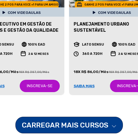
HE 2 POS PARA VOCE +1 PARA UM AMIGO
GANHE 2 POS PARA VOCE +1 PARA U
COM VIDEOAULAS
COM VIDEOAULAS
ECUTIVO EM GESTÃO DE
PLANEJAMENTO URBANO
S E GESTÃO DA QUALIDADE
SUSTENTÁVEL
O SENSU
100% EAD
LATO SENSU
100% EAD
 A 720H
360 A 720H
2 A 12 MESES
2 A 12 MESE
86,00/Mês
18X R$ 86,00/Mês
18X R$ 387,00/Mês
18X R$ 387,00/Mê
INSCREVA-SE
INSCREVA
AIS
SAIBA MAIS
CARREGAR MAIS CURSOS