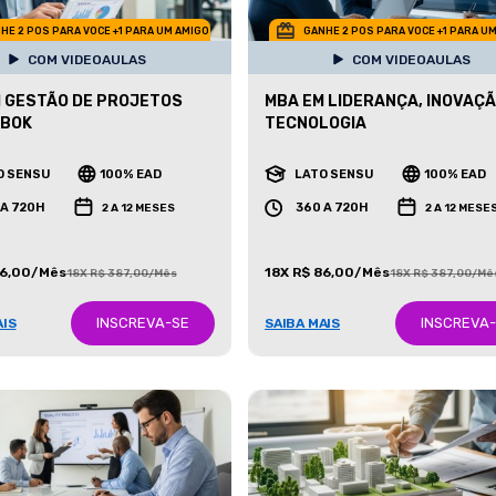
HE 2 POS PARA VOCE +1 PARA UM AMIGO
GANHE 2 POS PARA VOCE +1 PARA U
COM VIDEOAULAS
COM VIDEOAULAS
 GESTÃO DE PROJETOS
MBA EM LIDERANÇA, INOVAÇÃ
MBOK
TECNOLOGIA
O SENSU
100% EAD
LATO SENSU
100% EAD
 A 720H
360 A 720H
2 A 12 MESES
2 A 12 MESE
86,00/Mês
18X R$ 86,00/Mês
18X R$ 387,00/Mês
18X R$ 387,00/Mê
INSCREVA-SE
INSCREVA
AIS
SAIBA MAIS