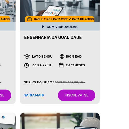
M AMIGO
GANHE 2 POS PARA VOCE +1 PARA UM AMIGO
COM VIDEOAULAS
ENGENHARIA DA QUALIDADE
LATO SENSU
100% EAD
360 A 720H
S
2 A 12 MESES
18X R$ 86,00/Mês
s
18X R$ 387,00/Mês
-SE
INSCREVA-SE
SAIBA MAIS