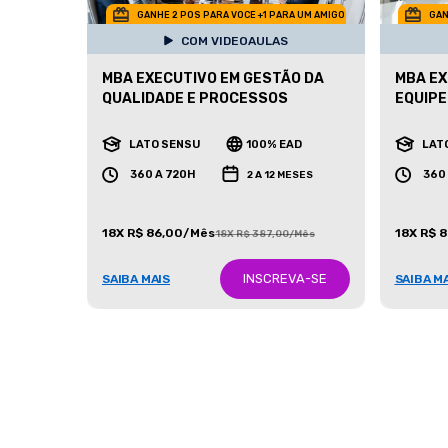
GANHE 2 POS PARA VOCE +1 PARA UM AMIGO
GAN
COM VIDEOAULAS
MBA EXECUTIVO EM GESTÃO DA
MBA EX
QUALIDADE E PROCESSOS
EQUIPE
LATO SENSU
100% EAD
LAT
360 A 720H
360
2 A 12 MESES
18X R$ 86,00/Mês
18X R$ 
18X R$ 387,00/Mês
INSCREVA-SE
SAIBA MAIS
SAIBA M