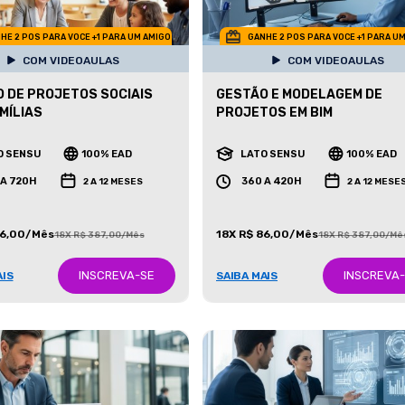
HE 2 POS PARA VOCE +1 PARA UM AMIGO
GANHE 2 POS PARA VOCE +1 PARA U
COM VIDEOAULAS
COM VIDEOAULAS
 DE PROJETOS SOCIAIS
GESTÃO E MODELAGEM DE
MÍLIAS
PROJETOS EM BIM
O SENSU
100% EAD
LATO SENSU
100% EAD
 A 720H
360 A 420H
2 A 12 MESES
2 A 12 MESE
86,00/Mês
18X R$ 86,00/Mês
18X R$ 387,00/Mês
18X R$ 387,00/Mê
INSCREVA-SE
INSCREVA
AIS
SAIBA MAIS