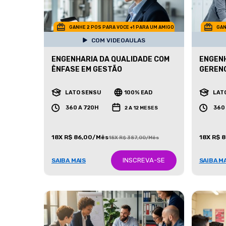
GANHE 2 POS PARA VOCE +1 PARA UM AMIGO
GAN
COM VIDEOAULAS
ENGENHARIA DA QUALIDADE COM
ENGENH
ÊNFASE EM GESTÃO
GEREN
LATO SENSU
100% EAD
LAT
360 A 720H
360
2 A 12 MESES
18X R$ 86,00/Mês
18X R$ 
18X R$ 387,00/Mês
INSCREVA-SE
SAIBA MAIS
SAIBA M