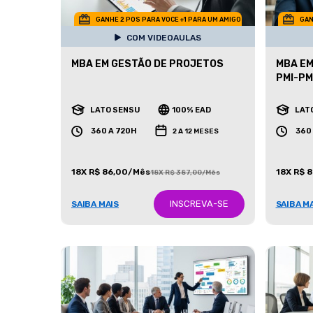
GANHE 2 POS PARA VOCE +1 PARA UM AMIGO
GAN
COM VIDEOAULAS
MBA EM GESTÃO DE PROJETOS
MBA EM
PMI-P
LATO SENSU
100% EAD
LAT
360 A 720H
360
2 A 12 MESES
18X R$ 86,00/Mês
18X R$ 
18X R$ 387,00/Mês
INSCREVA-SE
SAIBA MAIS
SAIBA M