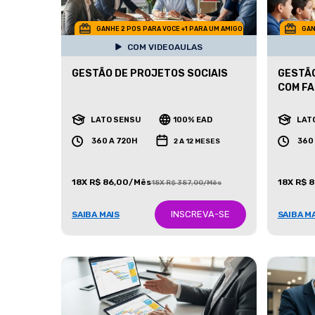
GANHE 2 POS PARA VOCE +1 PARA UM AMIGO
GAN
COM VIDEOAULAS
GESTÃO DE PROJETOS SOCIAIS
GESTÃO
COM FA
LATO SENSU
100% EAD
LAT
360 A 720H
360
2 A 12 MESES
18X R$ 86,00/Mês
18X R$ 
18X R$ 387,00/Mês
INSCREVA-SE
SAIBA MAIS
SAIBA M