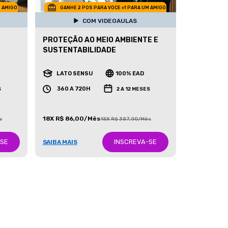
M AMIGO
GANHE 2 POS PARA VOCE +1 PARA UM AMIGO
COM VIDEOAULAS
PROTEÇÃO AO MEIO AMBIENTE E
SUSTENTABILIDADE
LATO SENSU
100% EAD
360 A 720H
S
2 A 12 MESES
18X R$ 86,00/Mês
s
18X R$ 387,00/Mês
-SE
INSCREVA-SE
SAIBA MAIS