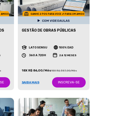
M AMIGO
GANHE 2 POS PARA VOCE +1 PARA UM AMIGO
COM VIDEOAULAS
OS
GESTÃO DE OBRAS PÚBLICAS
LATO SENSU
100% EAD
360 A 720H
S
2 A 12 MESES
18X R$ 86,00/Mês
s
18X R$ 387,00/Mês
-SE
INSCREVA-SE
SAIBA MAIS