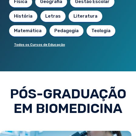
Física
Geografia
Gestão Escolar
História
Letras
Literatura
Matemática
Pedagogia
Teologia
Todos os Cursos de Educação
PÓS-GRADUAÇÃO
EM BIOMEDICINA