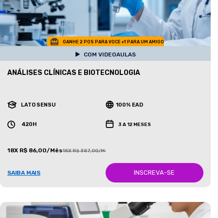
GANHE 2 POS PARA VOCE +1 PARA UM AMIGO
COM VIDEOAULAS
ANÁLISES CLÍNICAS E BIOTECNOLOGIA
LATO SENSU
100% EAD
420H
3 A 12 MESES
18X R$ 86,00/Mês
18X R$ 387,00/Mês
INSCREVA-SE
SAIBA MAIS