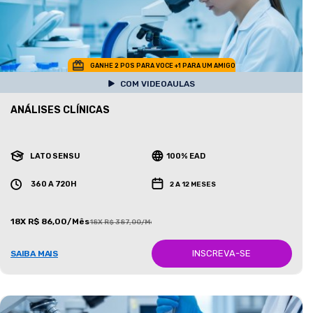
GANHE 2 POS PARA VOCE +1 PARA UM AMIGO
COM VIDEOAULAS
ANÁLISES CLÍNICAS
LATO SENSU
100% EAD
360 A 720H
2 A 12 MESES
18X R$ 86,00/Mês
18X R$ 387,00/Mês
INSCREVA-SE
SAIBA MAIS