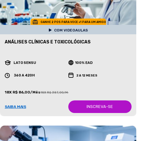
GANHE 2 POS PARA VOCE +1 PARA UM AMIGO
COM VIDEOAULAS
ANÁLISES CLÍNICAS E TOXICOLÓGICAS
LATO SENSU
100% EAD
360 A 420H
2 A 12 MESES
18X R$ 86,00/Mês
18X R$ 387,00/Mês
INSCREVA-SE
SAIBA MAIS