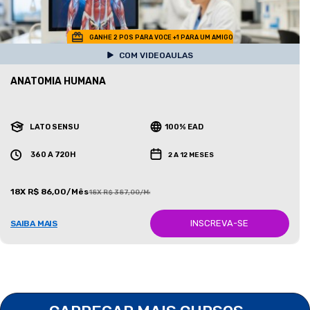
GANHE 2 POS PARA VOCE +1 PARA UM AMIGO
COM VIDEOAULAS
ANATOMIA HUMANA
LATO SENSU
100% EAD
360 A 720H
2 A 12 MESES
18X R$ 86,00/Mês
18X R$ 387,00/Mês
INSCREVA-SE
SAIBA MAIS