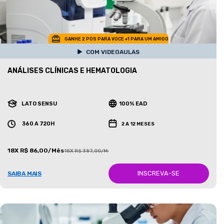
GANHE 2 POS PARA VOCE +1 PARA UM AMIGO
COM VIDEOAULAS
ANÁLISES CLÍNICAS E HEMATOLOGIA
LATO SENSU
100% EAD
360 A 720H
2 A 12 MESES
18X R$ 86,00/Mês
18X R$ 387,00/Mês
INSCREVA-SE
SAIBA MAIS