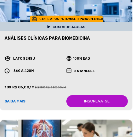
GANHE 2 POS PARA VOCE +1 PARA UM AMIGO
COM VIDEOAULAS
ANÁLISES CLÍNICAS PARA BIOMEDICINA
LATO SENSU
100% EAD
360 A 420H
2 A 12 MESES
18X R$ 86,00/Mês
18X R$ 387,00/Mês
INSCREVA-SE
SAIBA MAIS